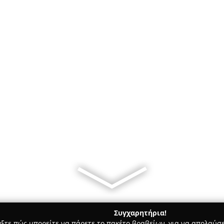
Συγχαρητήρια!
γξτε πώς μπορείτε να πάρετε το πακέτο βραβείων, για να απολαύσε