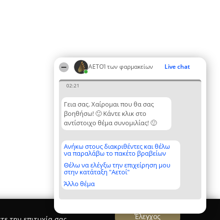
ΑΕΤΟΊ των φαρμακείων
Live chat
02:21
Γεια σας. Χαίρομαι που θα σας
βοηθήσω! 🙂 Κάντε κλικ στο
αντίστοιχο θέμα συνομιλίας! 🙂
Ανήκω στους διακριθέντες και θέλω
να παραλάβω το πακέτο βραβείων
Θέλω να ελέγξω την επιχείρηση μου
στην κατάταξη "Αετοί"
Άλλο θέμα
Έλεγχος
τε την επιτυχία σας.