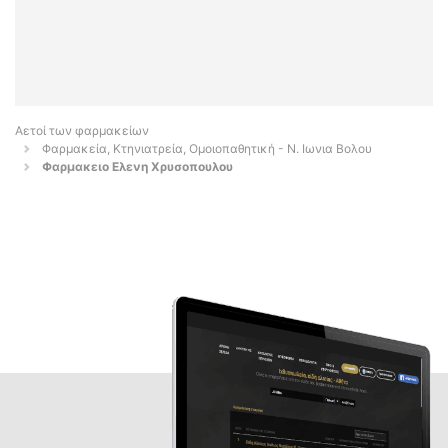
Αετοί των φαρμακείων
Φαρμακεία, Κτηνιατρεία, Ομοιοπαθητική - Ν. Ιωνια Βολου
Φαρμακειο Ελενη Χρυσοπουλου