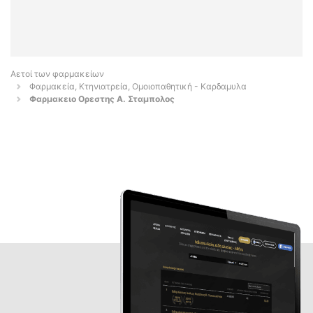
Αετοί των φαρμακείων
Φαρμακεία, Κτηνιατρεία, Ομοιοπαθητική - Καρδαμυλα
Φαρμακειο Ορεστης Α. Σταμπολος