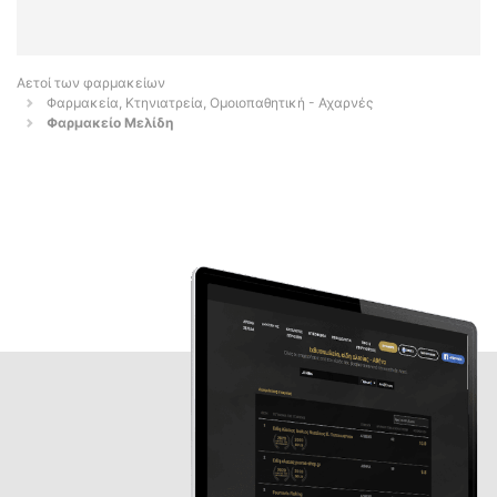
Αετοί των φαρμακείων
Φαρμακεία, Κτηνιατρεία, Ομοιοπαθητική - Αχαρνές
Φαρμακείο Μελίδη