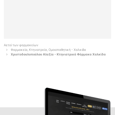
Αετοί των φαρμακείων
Φαρμακεία, Κτηνιατρεία, Ομοιοπαθητική - Χαλκιδα
Χριστοδουλοπούλου Αλεξία - Κτηνιατρικά Φάρμακα Χαλκίδα