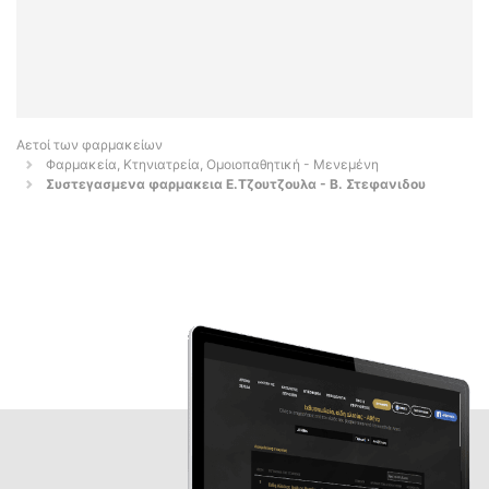
Αετοί των φαρμακείων
Φαρμακεία, Κτηνιατρεία, Ομοιοπαθητική - Μενεμένη
Συστεγασμενα φαρμακεια Ε.Τζουτζουλα - Β. Στεφανιδου