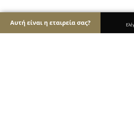
Αυτή είναι η εταιρεία σας?
Ελέ
Αετοί των φαρμακείων
Φαρμακεία, Κτηνιατρεία
Φαρμακειο Π.Mπαγεωργου
8.7
(19)
Ζωγράφου, Γ.Κουσίδη 34, Ζωγραφου