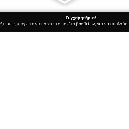
Συγχαρητήρια!
γξτε πώς μπορείτε να πάρετε το πακέτο βραβείων, για να απολαύσε
, Ομοιοπαθητική - Ζωγράφου
Φαρμακειο Π.Mπαγεωργου
Σχετικά με την εταιρεία:
Το
Φαρμακείο Μπαγεώργου
ε
Ζωγράφου, επί της οδού Γρηγορ
σημαντικό σημείο αναφοράς γι
Αθήνας. Το φαρμακείο διακρίν
Δείτε περισσότερα >>
ολοκληρωμένων φαρμακευτικών
προϊόντων, καλύπτοντας έτσι 
Ένα σημαντικό πλεονέκτημα το