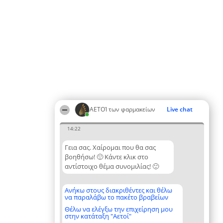
ΑΕΤΟΊ των φαρμακείων
Live chat
14:22
Γεια σας. Χαίρομαι που θα σας
βοηθήσω! 🙂 Κάντε κλικ στο
αντίστοιχο θέμα συνομιλίας! 🙂
Ανήκω στους διακριθέντες και θέλω
να παραλάβω το πακέτο βραβείων
Θέλω να ελέγξω την επιχείρηση μου
στην κατάταξη "Αετοί"