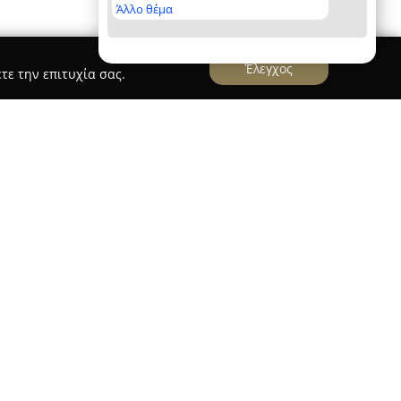
Άλλο θέμα
Έλεγχος
τε την επιτυχία σας.
ίναι εγκατεστημένο στην περιοχή του
ίου Κουσίδη 34, και έχει καθιερωθεί ως
α την υγεία και την ευεξία των κατοίκων της
εται για την προσήλωσή του στην παροχή
 υπηρεσιών και για την εκτενή γκάμα
ένα ευρύ φάσμα αναγκών της πελατείας του.
υ φαρμακείου είναι η εξειδίκευσή του στα