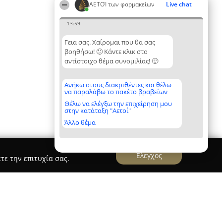
ΑΕΤΟΊ των φαρμακείων
Live chat
13:59
Γεια σας. Χαίρομαι που θα σας
βοηθήσω! 🙂 Κάντε κλικ στο
αντίστοιχο θέμα συνομιλίας! 🙂
Ανήκω στους διακριθέντες και θέλω
να παραλάβω το πακέτο βραβείων
Θέλω να ελέγξω την επιχείρηση μου
στην κατάταξη "Αετοί"
Άλλο θέμα
Έλεγχος
τε την επιτυχία σας.
νού