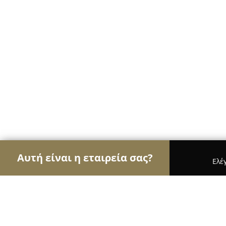
Αυτή είναι η εταιρεία σας?
Ελέ
Αετοί των φαρμακείων
Φαρμακεία, Κτηνιατρεία