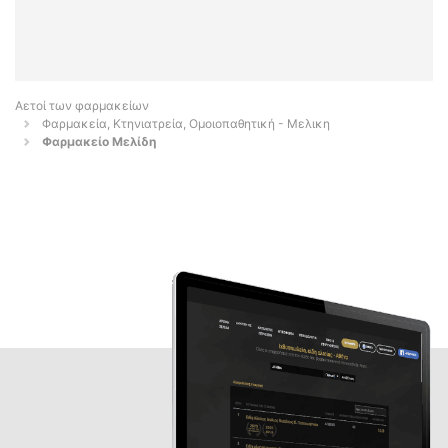
Αετοί των φαρμακείων
Φαρμακεία, Κτηνιατρεία, Ομοιοπαθητική - Μελικη
Φαρμακείo Μελίδη