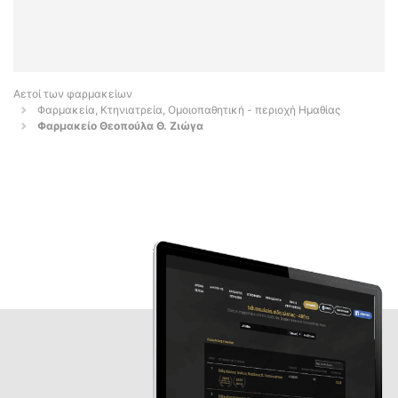
Αετοί των φαρμακείων
Φαρμακεία, Κτηνιατρεία, Ομοιοπαθητική - περιοχή Ημαθίας
Φαρμακείο Θεοπούλα Θ. Ζιώγα