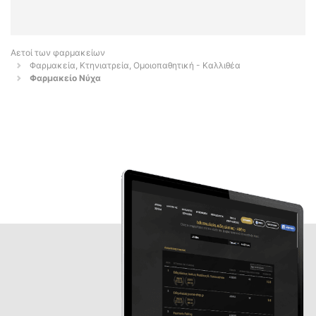
Αετοί των φαρμακείων
Φαρμακεία, Κτηνιατρεία, Ομοιοπαθητική - Καλλιθέα
Φαρμακείο Νύχα