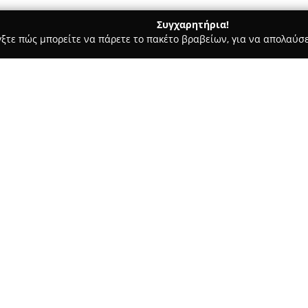
Συγχαρητήρια!
γξτε πώς μπορείτε να πάρετε το πακέτο βραβείων, για να απολαύσε
, Ομοιοπαθητική - Ιωάννινα
Φαρμακείο Ελεονώρα Τσέφα
Σχετικά με την εταιρεία:
Το
Φαρμακείο Ελεονώρα Τσέ
Ιωαννίνων και λειτουργεί ως σ
ομορφιάς. Διαθέτει πλούσια π
στην ποιοτική εξυπηρέτηση κ
Δείτε περισσότερα >>
επισκέπτες του.
Εκτός από τα απαραίτητα φαρ
φαρμακείου περιλαμβάνονται 
καλλυντικά, προσφέροντας έτσι
φροντίδα και την ευεξία. Αυτό