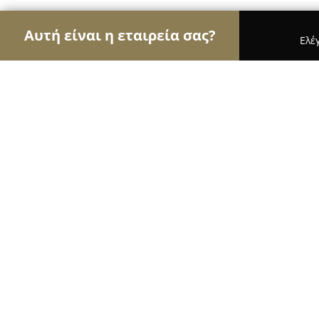
Αυτή είναι η εταιρεία σας?
Ελέ
Αετοί των φαρμακείων
Φαρμακεία, Κτηνιατρεία
Φαρμακείο Ελεονώρα Τσέφα
9.2
(22)
Ιωάννινα, Anatolí
Εμφάνιση αριθμού τηλεφώνου