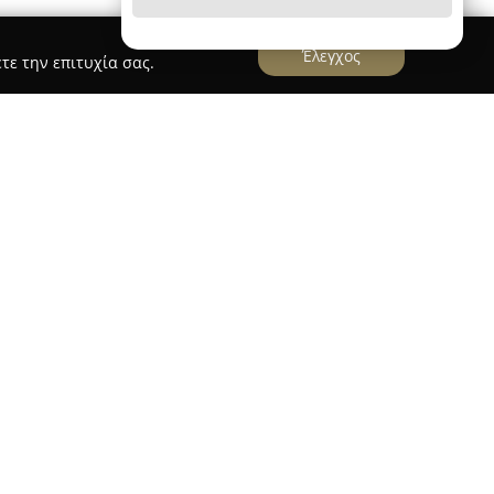
Έλεγχος
τε την επιτυχία σας.
φα
βρίσκεται στην περιοχή της Ανατολής
ταθερός προορισμός για θέματα υγείας και
οικιλία υπηρεσιών και προϊόντων, με έμφαση
αι την προσφορά ολοκληρωμένων λύσεων στους
μακευτικά σκευάσματα, στη συλλογή του
επίσης παραφαρμακευτικά προϊόντα καθώς και
 πολλές εναλλακτικές για την καθημερινή
 το εύρος προϊόντων επιτρέπει την κάλυψη