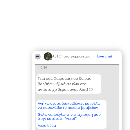
ΑΕΤΟΊ των φαρμακείων
Live chat
12:20
Γεια σας. Χαίρομαι που θα σας
βοηθήσω! 🙂 Κάντε κλικ στο
αντίστοιχο θέμα συνομιλίας! 🙂
Ανήκω στους διακριθέντες και θέλω
να παραλάβω το πακέτο βραβείων
Θέλω να ελέγξω την επιχείρηση μου
στην κατάταξη "Αετοί"
Άλλο θέμα