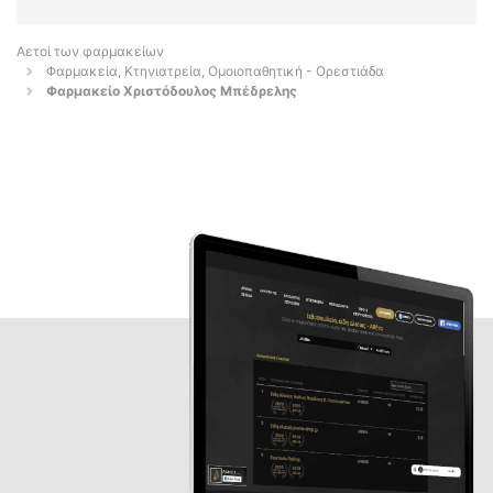
Αετοί των φαρμακείων
Φαρμακεία, Κτηνιατρεία, Ομοιοπαθητική - Ορεστιάδα
Φαρμακείο Χριστόδουλος Μπέδρελης