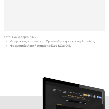
Αετοί των φαρμακείων
Φαρμακεία, Κτηνιατρεία, Ομοιοπαθητική - περιοχή Αρκαδίας
Φαρμακείο Αρετή Ασημοπούλου &Σια Ο.Ε.