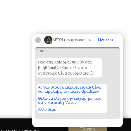
ΑΕΤΟΊ των φαρμακείων
Live chat
18:39
Γεια σας. Χαίρομαι που θα σας
βοηθήσω! 🙂 Κάντε κλικ στο
αντίστοιχο θέμα συνομιλίας! 🙂
Ανήκω στους διακριθέντες και θέλω
να παραλάβω το πακέτο βραβείων
Θέλω να ελέγξω την επιχείρηση μου
στην κατάταξη "Αετοί"
Άλλο θέμα
Έλεγχος
τε την επιτυχία σας.