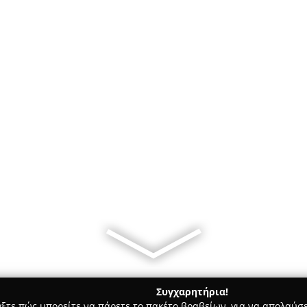
Συγχαρητήρια!
γξτε πώς μπορείτε να πάρετε το πακέτο βραβείων, για να απολαύσε