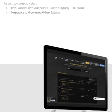
Αετοί των φαρμακείων
Φαρμακεία, Κτηνιατρεία, Ομοιοπαθητική - Πειραιάς
Φαρμακείο Φραγκουλίδου Διάνα