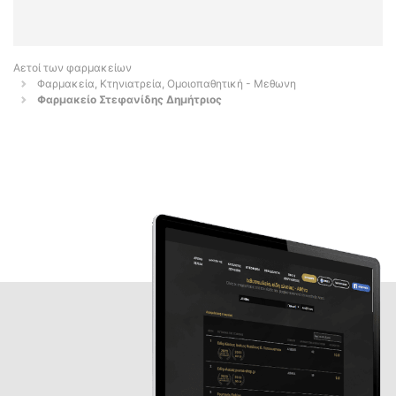
Αετοί των φαρμακείων
Φαρμακεία, Κτηνιατρεία, Ομοιοπαθητική - Μεθωνη
Φαρμακείο Στεφανίδης Δημήτριος