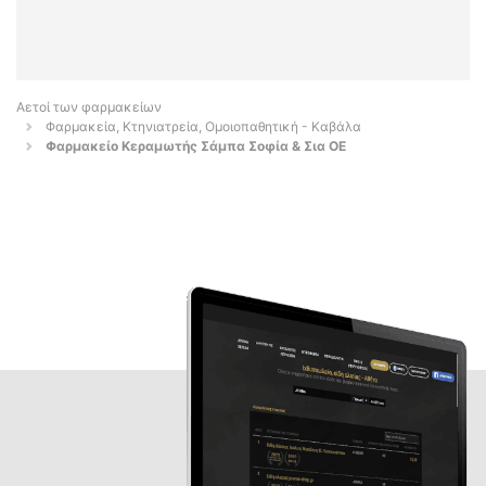
Αετοί των φαρμακείων
Φαρμακεία, Κτηνιατρεία, Ομοιοπαθητική - Καβάλα
Φαρμακείο Κεραμωτής Σάμπα Σοφία & Σια ΟΕ