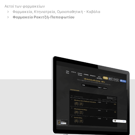
Αετοί των φαρμακείων
Φαρμακεία, Κτηνιατρεία, Ομοιοπαθητική - Καβάλα
Φαρμακείο Ρακιτζή-Παπαφωτίου