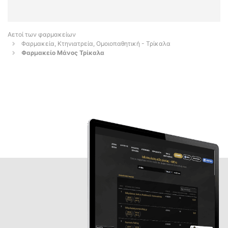
Αετοί των φαρμακείων
Φαρμακεία, Κτηνιατρεία, Ομοιοπαθητική - Τρίκαλα
Φαρμακείο Μάνος Τρίκαλα