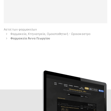
Αετοί των φαρμακείων
Φαρμακεία, Κτηνιατρεία, Ομοιοπαθητική - Ωραιοκαστρο
Φαρμακείο Άννα Γεωργίου