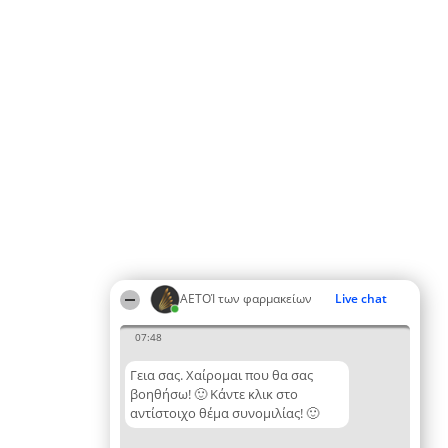
ΑΕΤΟΊ των φαρμακείων
Live chat
07:48
Γεια σας. Χαίρομαι που θα σας
βοηθήσω! 🙂 Κάντε κλικ στο
αντίστοιχο θέμα συνομιλίας! 🙂