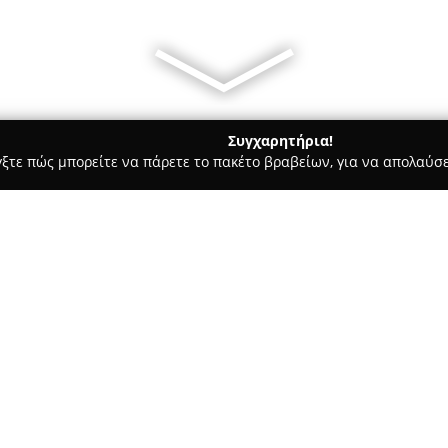
Συγχαρητήρια!
γξτε πώς μπορείτε να πάρετε το πακέτο βραβείων, για να απολαύσε
, Ομοιοπαθητική - Τρίκαλα
ΦΑΡΜΑΚΕΙΟ ΣΧΟΙΝΑ
Σχετικά με την εταιρεία:
Φαρμακείο Σχοινά
, το οποίο
Τρίκαλα, λειτουργεί ως ένα σύ
ομορφιάς και ευεξίας. Με ιδι
διαθέτει πλήρη γκάμα προϊόντ