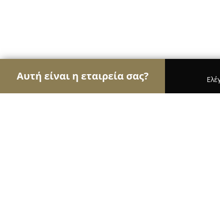
Αυτή είναι η εταιρεία σας?
Ελέ
Αετοί των φαρμακείων
Φαρμακεία, Κτηνιατρεία
ΦΑΡΜΑΚΕΙΟ ΣΧΟΙΝΑ
8.7
(20)