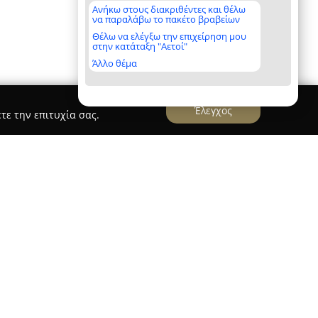
Ανήκω στους διακριθέντες και θέλω
να παραλάβω το πακέτο βραβείων
Θέλω να ελέγξω την επιχείρηση μου
στην κατάταξη "Αετοί"
Άλλο θέμα
Έλεγχος
τε την επιτυχία σας.
 βρίσκεται στην οδό Βασίλη Τσιτσάνη 6 στα
γχρονο και αξιόπιστο σημείο για θέματα υγείας,
αίτερη έμφαση στην προσωπική φροντίδα,
ων και υπηρεσιών που καλύπτουν τόσο τις