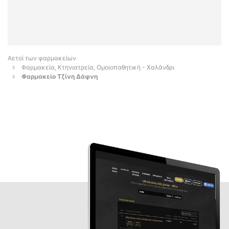
Αετοί των φαρμακείων
Φαρμακεία, Κτηνιατρεία, Ομοιοπαθητική - Χαλάνδρι
Φαρμακείο Τζίνη Δάφνη