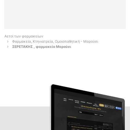
Αετοί των φαρμακείων
Φαρμακεία, Κτηνιατρεία, Ομοιοπαθητική - Μαρούσι
ΣΕΡΕΤΑΚΗΣ , φαρμακείο Μαρούσι