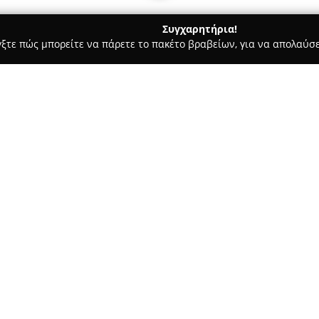
Συγχαρητήρια!
γξτε πώς μπορείτε να πάρετε το πακέτο βραβείων, για να απολαύσε
, Ομοιοπαθητική - Βόλος
Νικόλαος Διδάγγελος
Σχετικά με την εταιρεία:
Το φαρμακείο
Νικόλαος Διδά
φορέα στον Βόλο, προσφέροντα
συγκεκριμένη τοπική κοινότητα
που εξασφαλίζει την εύκολη π
Δείτε περισσότερα >>
για επισκέπτες. Με σταθερή π
για το εύρος των προϊόντων τ
αναγκών των πελατών, δείχνον
διατηρώντας υψηλές προδιαγρ