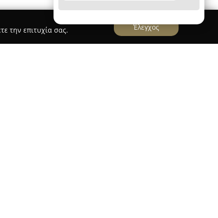
Έλεγχος
τε την επιτυχία σας.
γγελος
αποτελεί έναν μακροχρόνια εδραιωμένο
ς υγειονομικές υπηρεσίες και φροντίδα στη
. Στεγάζεται στην οδό Δημητριάδος 164, γεγονός
ρόσβαση για τους πολίτες της πόλης καθώς και
αρουσία στον χώρο των φαρμακείων, ξεχωρίζει
ου και τη δέσμευσή του στην κάλυψη των
τας πάντα σεβασμό και υπευθυνότητα, και
αφές στη φαρμακευτική φροντίδα.