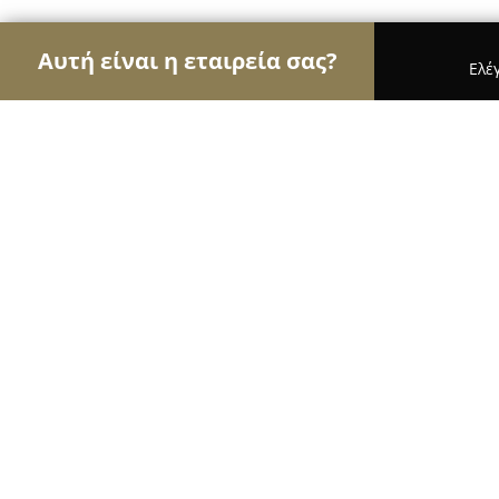
Αυτή είναι η εταιρεία σας?
Ελέ
Αετοί των φαρμακείων
Φαρμακεία, Κτηνιατρεία
Νικόλαος Διδάγγελος
8.9
(15)
Βόλος, Δημητριάδος 164
Εμφάνιση αριθμού τηλεφώνου