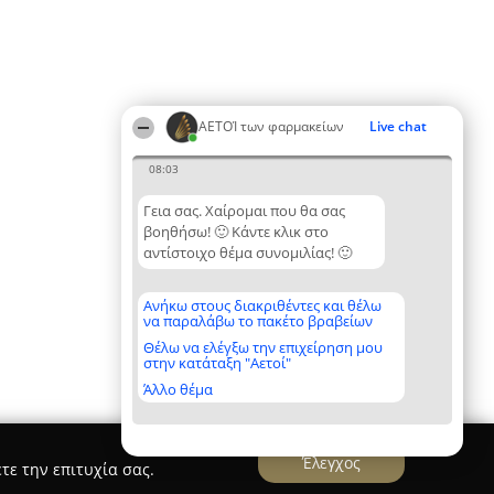
ΑΕΤΟΊ των φαρμακείων
Live chat
08:03
Γεια σας. Χαίρομαι που θα σας
βοηθήσω! 🙂 Κάντε κλικ στο
αντίστοιχο θέμα συνομιλίας! 🙂
Ανήκω στους διακριθέντες και θέλω
να παραλάβω το πακέτο βραβείων
Θέλω να ελέγξω την επιχείρηση μου
στην κατάταξη "Αετοί"
Άλλο θέμα
Έλεγχος
τε την επιτυχία σας.