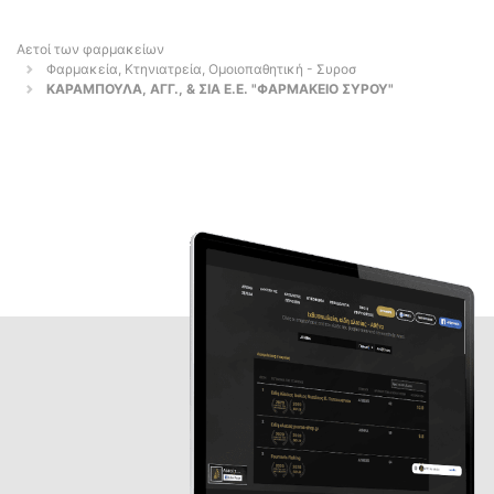
Αετοί των φαρμακείων
Φαρμακεία, Κτηνιατρεία, Ομοιοπαθητική - Συροσ
ΚΑΡΑΜΠΟΥΛΑ, ΑΓΓ., & ΣΙΑ Ε.Ε. "ΦΑΡΜΑΚΕΙΟ ΣΥΡΟΥ"