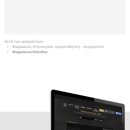
Αετοί των φαρμακείων
Φαρμακεία, Κτηνιατρεία, Ομοιοπαθητική - Αρχαγγελοσ
Φαρμακείο Κάλαθος