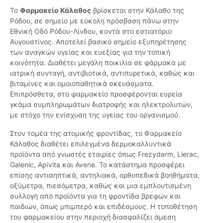
Το
Φαρμακείο Κάλαθος
βρίσκεται στην Κάλαθο της
Ρόδου, σε σημείο με εύκολη πρόσβαση πάνω στην
Εθνική Οδό Ρόδου-Λίνδου, κοντά στο εστιατόριο
Αυγουστίνος. Αποτελεί βασικό σημείο εξυπηρέτησης
των αναγκών υγείας και ευεξίας για την τοπική
κοινότητα. Διαθέτει μεγάλη ποικιλία σε φάρμακα με
ιατρική συνταγή, αντιβιοτικά, αντιπυρετικά, καθώς και
βιταμίνες και ομοιοπαθητικά σκευάσματα.
Επιπρόσθετα, στο φαρμακείο προσφέρονται ευρεία
γκάμα συμπληρωμάτων διατροφής και ηλεκτρολυτών,
με στόχο την ενίσχυση της υγείας του οργανισμού.
Στον τομέα της ατομικής φροντίδας, το Φαρμακείο
Κάλαθος διαθέτει επιλεγμένα δερμοκαλλυντικά
προϊόντα από γνωστές εταιρίες όπως Frezyderm, Lierac,
Galenic, Apivita και Avene. Το κατάστημα προσφέρει
επίσης αντισηπτικά, αντηλιακά, ορθοπεδικά βοηθήματα,
οξύμετρα, πιεσόμετρα, καθώς και μια εμπλουτισμένη
συλλογή από προϊόντα για τη φροντίδα βρεφών και
παιδιών, όπως μπιμπερό και επιδέσμους. Η τοποθέτηση
του φαρμακείου στην περιοχή διασφαλίζει άμεση