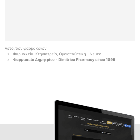
Αετοί των φαρμακείων
Φαρμακεία, Κτηνιατρεία, Ομοιοπαθητική - Νεμέα
Φαρμακείο Δημητρίου - Dimitriou Pharmacy since 1895