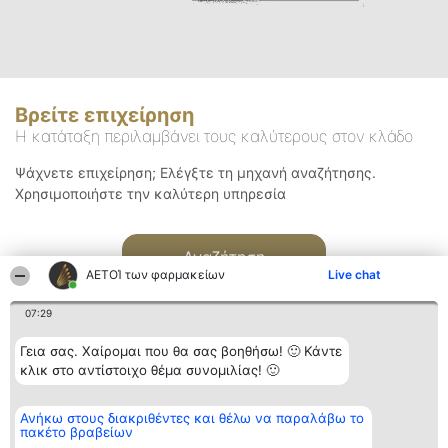
Βρείτε επιχείρηση
Η κατάταξη περιλαμβάνει τους καλύτερους στον κλάδο
Ψάχνετε επιχείρηση; Ελέγξτε τη μηχανή αναζήτησης.
Χρησιμοποιήστε την καλύτερη υπηρεσία
Αναζήτηση
ΑΕΤΟΊ των φαρμακείων
Live chat
07:29
Γεια σας. Χαίρομαι που θα σας βοηθήσω! 🙂 Κάντε
κλικ στο αντίστοιχο θέμα συνομιλίας! 🙂
Διοργανωτής της
Κατάταξη
Επικοινωνία
Ανήκω στους διακριθέντες και θέλω να παραλάβω το
κατάταξης
Διακριθέντες
Επικοινωνία
πακέτο βραβείων
BEAUTIFUL COMPANY
Λίστα όλων
Μονοπρόσωπη ΙΚΕ