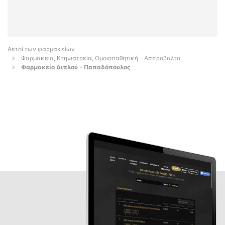
Αετοί των φαρμακείων
Φαρμακεία, Κτηνιατρεία, Ομοιοπαθητική - Ασπροβαλτα
Φαρμακείο Διπλού - Παπαδόπουλος