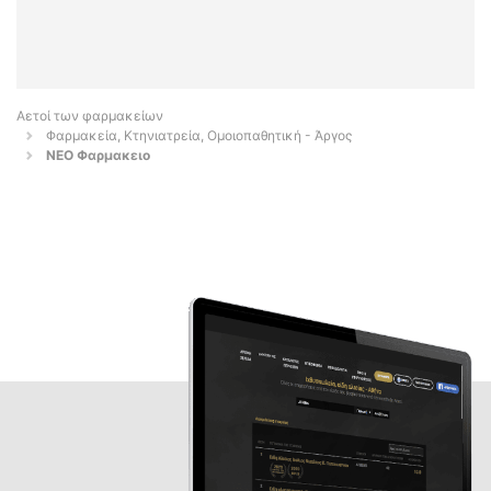
Αετοί των φαρμακείων
Φαρμακεία, Κτηνιατρεία, Ομοιοπαθητική - Άργος
ΝΕΟ Φαρμακειο