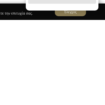
Έλεγχος
τε την επιτυχία σας.
αρια & ΣΙΑ Ο.Ε
αρία & ΣΙΑ Ο.Ε
βρίσκεται στον Άγιο Αθανάσιο
φαρμακευτικές υπηρεσίες καθώς και προϊόντα
του στην οδό Υψηλάντου 2, έχει καθιερωθεί ως
ς για τους κατοίκους της περιοχής,
σε θέματα υγείας και ευεξίας.
αποτελεί θεμελιώδη γνώμονα της λειτουργίας
ς λαμβάνουν εξατομικευμένη καθοδήγηση και
ζοντας την βέλτιστη υποστήριξη για όλα τα
θερή δέσμευση στην προσφορά αξιόπιστων