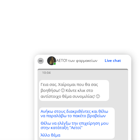
ΑΕΤΟΊ των φαρμακείων
Live chat
10:04
Γεια σας. Χαίρομαι που θα σας
βοηθήσω! 🙂 Κάντε κλικ στο
αντίστοιχο θέμα συνομιλίας! 🙂
Ανήκω στους διακριθέντες και θέλω
να παραλάβω το πακέτο βραβείων
Θέλω να ελέγξω την επιχείρηση μου
στην κατάταξη "Αετοί"
Άλλο θέμα