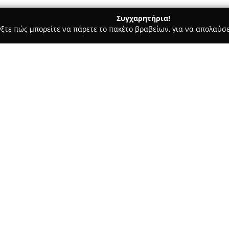
Συγχαρητήρια!
γξτε πώς μπορείτε να πάρετε το πακέτο βραβείων, για να απολαύσε
, Ομοιοπαθητική - Άγιος Αθανάσιος
Φαρμακειο Τεμιρτσιδου Μ
Α Ο.Ε
Σχετικά με την εταιρεία:
Το
Φαρμακείο Τεμιρτσίδου Μ
Δράμας και παρέχει εκτενείς 
υψηλού επιπέδου. Με τη βάση 
σταθερός πυλώνας εξυπηρέτηση
Δείτε περισσότερα >>
καλύπτοντας τις ανάγκες τους 
Η ποιότητα της εξυπηρέτησης 
του φαρμακείου. Οι επισκέπτε
προσωπική φροντίδα, εξασφαλί
υγειονομικά ζητήματα. Η στα