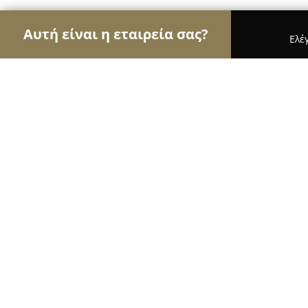
Αυτή είναι η εταιρεία σας?
Ελέ
Αετοί των φαρμακείων
Φαρμακεία, Κτηνιατρεία
Φαρμακειο Τεμιρτσιδου Μαρια & ΣΙ
8.9
(15)
Άγιος Αθανάσιος, Υψηλαντου 2
Εμφάνιση αριθμού τηλεφώνου