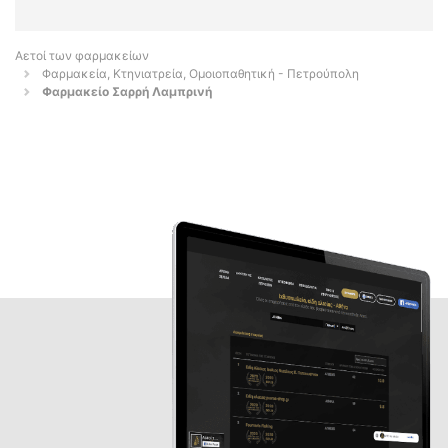
Αετοί των φαρμακείων
Φαρμακεία, Κτηνιατρεία, Ομοιοπαθητική - Πετρούπολη
Φαρμακείο Σαρρή Λαμπρινή