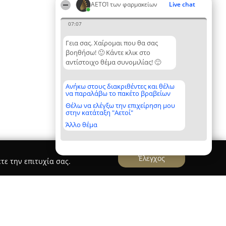
ΑΕΤΟΊ των φαρμακείων
Live chat
07:07
Γεια σας. Χαίρομαι που θα σας
βοηθήσω! 🙂 Κάντε κλικ στο
αντίστοιχο θέμα συνομιλίας! 🙂
Ανήκω στους διακριθέντες και θέλω
να παραλάβω το πακέτο βραβείων
Θέλω να ελέγξω την επιχείρηση μου
στην κατάταξη "Αετοί"
Άλλο θέμα
Έλεγχος
τε την επιτυχία σας.