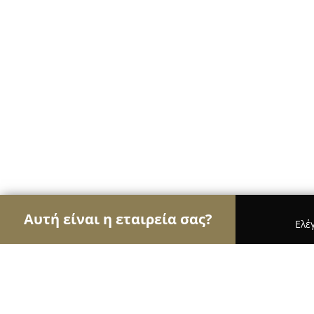
Αυτή είναι η εταιρεία σας?
Ελέ
Αετοί των φαρμακείων
Φαρμακεία, Κτηνιατρεία