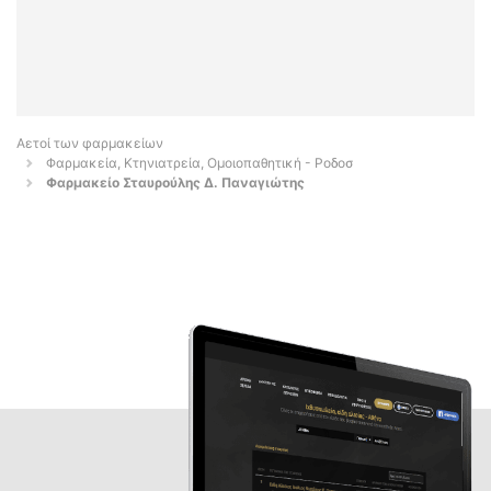
Αετοί των φαρμακείων
Φαρμακεία, Κτηνιατρεία, Ομοιοπαθητική - Ροδοσ
Φαρμακείο Σταυρούλης Δ. Παναγιώτης