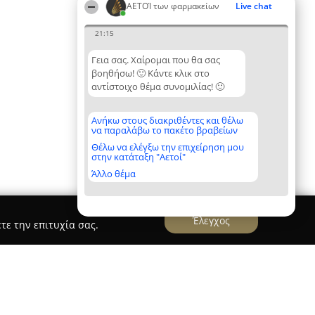
ΑΕΤΟΊ των φαρμακείων
Live chat
21:15
Γεια σας. Χαίρομαι που θα σας
βοηθήσω! 🙂 Κάντε κλικ στο
αντίστοιχο θέμα συνομιλίας! 🙂
Ανήκω στους διακριθέντες και θέλω
να παραλάβω το πακέτο βραβείων
Θέλω να ελέγξω την επιχείρηση μου
στην κατάταξη "Αετοί"
Άλλο θέμα
Έλεγχος
τε την επιτυχία σας.
νη Μαρίνα