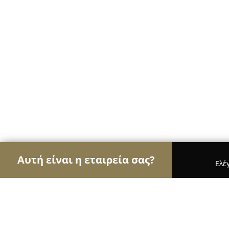
Αυτή είναι η εταιρεία σας?
Ελέ
Αετοί των φαρμακείων
Φαρμακεία, Κτηνιατρεία