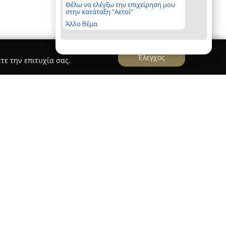
Θέλω να ελέγξω την επιχείρηση μου
στην κατάταξη "Αετοί"
Άλλο θέμα
Έλεγχος
τε την επιτυχία σας.
Κωνσταντίνος
υλος Κωνσταντίνος
βρίσκεται στην οδό
μοτηνή και αποτελεί αξιόπιστη επιλογή για τη
υεξίας. Με πολλά χρόνια δραστηριότητας και
ρέτηση του κοινού, προσφέρει μια ευρεία γκάμα
 συναφών υπηρεσιών. Το φαρμακείο διαθέτει
ν επώνυμων εταιρειών και βιταμινών, ώστε να