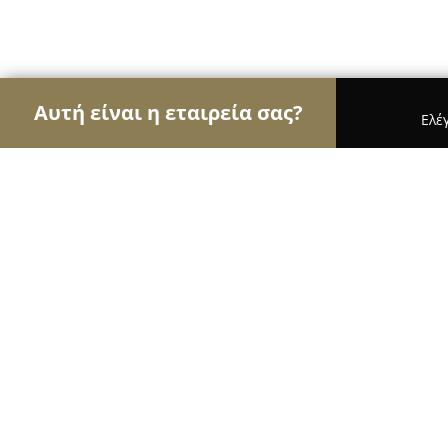
Αυτή είναι η εταιρεία σας?
Ελέ
Αετοί των φαρμακείων
Φαρμακεία, Κτηνιατρεία
Φαρμακείο Παπανικολόπουλος Κων
8.6
(83)