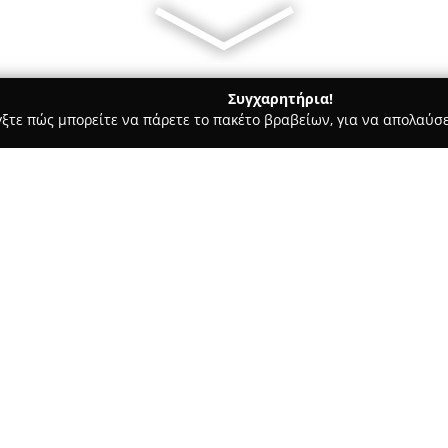
Συγχαρητήρια!
γξτε πώς μπορείτε να πάρετε το πακέτο βραβείων, για να απολαύσε
, Ομοιοπαθητική - Κομοτηνή
Φαρμακείο Παπανικολόπουλος 
σταντίνος
Σχετικά με την εταιρεία:
Το
Φαρμακείο Παπανικολόπο
Στίλπωνος Κυριακίδη 4 στην Κο
φροντίδα της υγείας και της ε
συνεχή προσήλωση στην εξυπη
Δείτε περισσότερα >>
φαρμακευτικών προϊόντων και
πλήθος φαρμάκων, καλλυντικώ