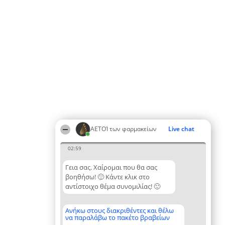
ΑΕΤΟΊ των φαρμακείων
Live chat
02:59
Γεια σας. Χαίρομαι που θα σας
βοηθήσω! 🙂 Κάντε κλικ στο
αντίστοιχο θέμα συνομιλίας! 🙂
Ανήκω στους διακριθέντες και θέλω
να παραλάβω το πακέτο βραβείων