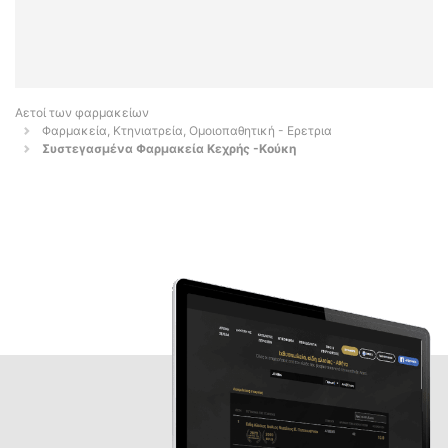
Αετοί των φαρμακείων
Φαρμακεία, Κτηνιατρεία, Ομοιοπαθητική - Ερετρια
Συστεγασμένα Φαρμακεία Κεχρής -Κούκη