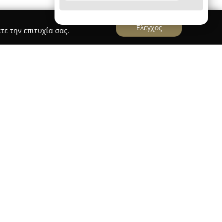
Έλεγχος
τε την επιτυχία σας.
ραβανή
βρίσκεται στην κεντρική Πλατεία Αγίου
ί σταθερό σημείο αναφοράς για τις υπηρεσίες
ής. Διαθέτει πλήρη γκάμα φαρμακευτικών
την κλασική όσο και την ηλεκτρονική
 φάρμακα, προσφέρει μεγάλη ποικιλία
υμπεριλαμβανομένων διατροφικών
αλλυντικών υψηλής ποιότητας και προϊόντων για