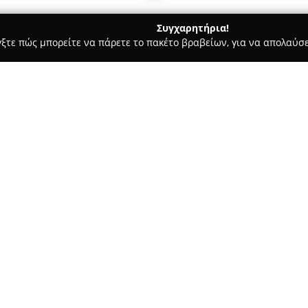
Συγχαρητήρια!
γξτε πώς μπορείτε να πάρετε το πακέτο βραβείων, για να απολαύσε
, Ομοιοπαθητική - Λευκάδα
Φαρμακείο Χριστιάνας Αραβανή
Σχετικά με την εταιρεία:
Το
Φαρμακείο Χριστιάνας Α
Μηνά στη Λευκάδα και αποτελε
υγείας και ευεξίας της περιοχ
προϊόντων, καλύπτοντας τόσο 
Δείτε περισσότερα >>
συνταγογράφηση. Εκτός από τα
παραφαρμακευτικών ειδών, σ
συμπληρωμάτων, βιταμινών, κ
τη φροντίδα βρεφών.