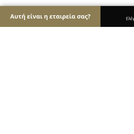
Αυτή είναι η εταιρεία σας?
Ελέ
Αετοί των φαρμακείων
Φαρμακεία, Κτηνιατρεία
Φαρμακείο Χριστιάνας Αραβανή
9.2
(22)
Λευκάδα, ΠΛΑΤΕΙΑ ΑΓΙΟΥ ΜΗΝΑ
Εμφάνιση αριθμού τηλεφώνου