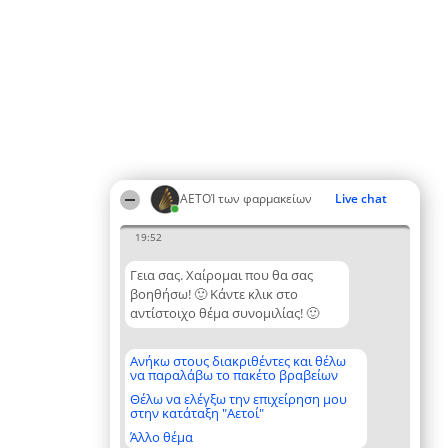
ΑΕΤΟΊ των φαρμακείων
Live chat
19:52
Γεια σας. Χαίρομαι που θα σας
βοηθήσω! 🙂 Κάντε κλικ στο
αντίστοιχο θέμα συνομιλίας! 🙂
Ανήκω στους διακριθέντες και θέλω
να παραλάβω το πακέτο βραβείων
Θέλω να ελέγξω την επιχείρηση μου
στην κατάταξη "Αετοί"
Άλλο θέμα