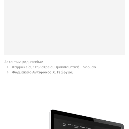
Αετοί των φαρμακείων
Φαρμακεία, Κτηνιατρεία, Ομοιοπαθητική - Ναουσα
Φαρμακείο Αντιφάκος Χ. Γεώργιος