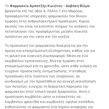
Το
Φαρμακείο Αμπατζής Κων/νος - Δαβάκη Βίλμα
βρίσκεται επί της οδού Δ. Ράλλη 7 στο Μαρούσι,
προσφέροντας υπηρεσίες φαρμακείου που δίνουν
έμφαση στην ανθρωποκεντρική προσέγγιση. Κύριος
σκοπός του είναι να καλύπτει πλήρως τις ανάγκες του
πελατολογίου του, προσφέροντας μεγάλη ποικιλία
προϊόντων για την υγεία και την ευεξία.
Το προσωπικό του φαρμακείου διακρίνεται για την
άμεση και επαγγελματική εξυπηρέτηση, καθώς και για
τη φιλική και ευγενική συμπεριφορά. Μέσα σε ένα
περιβάλλον εμπιστοσύνης, δίνεται έμφαση στον
επαγγελματισμό και τη φροντίδα, ώστε κάθε ανάγκη να
τυγχάνει προσεκτικής αντιμετώπισης. Η σταθερή
προσήλωση στην ποιότητα των υπηρεσιών, σε
συνδυασμό με την προσπάθεια για συνεχή ικανοποίηση
των πελατών, ενισχύει τη διακριτική παρουσία του
φαρμακείου στην τοπική αγορά Αμαρουσίου. Αυτή η
προσέγγιση συμβάλλει ώστε οι επισκέπτες να
λαμβάνουν φροντίδα και συμβουλές υψηλού επιπέδου,
καθιστώντας το φαρμακείο ένα σημείο αναφοράς για