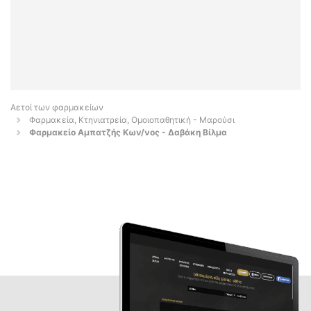
Αετοί των φαρμακείων
Φαρμακεία, Κτηνιατρεία, Ομοιοπαθητική - Μαρούσι
Φαρμακείο Αμπατζής Κων/νος - Δαβάκη Βίλμα