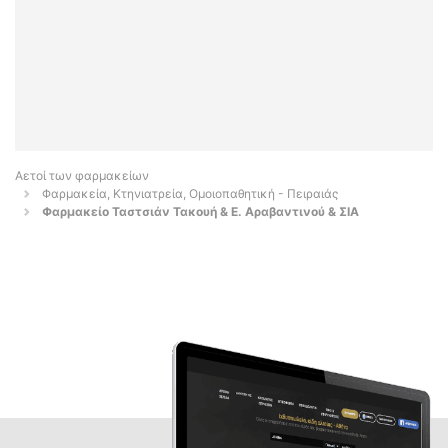
Αετοί των φαρμακείων
Φαρμακεία, Κτηνιατρεία, Ομοιοπαθητική - Πειραιάς
Φαρμακείο Ταστσιάν Τακουή & Ε. Αραβαντινού & ΣΙΑ