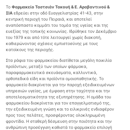
Το
Φαρμακείο Ταστσιάν Τακουή & Ε. Αραβαντινού &
ΣΙΑ
εδρεύει στην οδό Ευαγγελιστρίας 41-43, στην
κεντρική περιοχή του Πειραιά, και αποτελεί
αναπόσπαστο κομμάτι του τομέα της υγείας και της
ευεξίας της τοπικής κοινωνίας. Ιδρύθηκε τον Δεκέμβριο
του 1979 και από τότε λειτουργεί χωρίς διακοπή,
καθιερώνοντας σχέσεις εμπιστοσύνης με τους
κατοίκους της περιοχής.
Στα ράφια του φαρμακείου διατίθεται μεγάλη ποικιλία
προϊόντων, μεταξύ των οποίων φάρμακα,
παραφαρμακευτικά σκευάσματα, καλλυντικά,
ορθοπεδικά είδη και προϊόντα ομοιοπαθητικής. Το
φαρμακείο διακρίνεται για την παροχή εξειδικευμένων
υπηρεσιών υγείας, με έμφαση στην ταχύτητα και την
αποτελεσματικότητα της εξυπηρέτησης. Η ομάδα του
φαρμακείου διακρίνεται για τον επαγγελματισμό της,
την εξειδικευμένη γνώση και το ειλικρινές ενδιαφέρον
προς τους πελάτες, προσφέροντας ολοκληρωμένη
φροντίδα. Η σταθερή δέσμευση στην ποιότητα και την
ανθρώπινη προσέγγιση καθιστά το φαρμακείο επιλογή