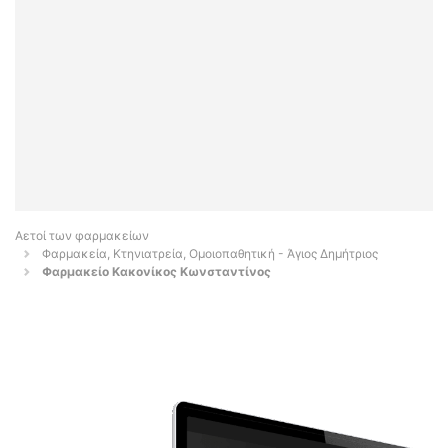
Αετοί των φαρμακείων
Φαρμακεία, Κτηνιατρεία, Ομοιοπαθητική - Άγιος Δημήτριος
Φαρμακείο Κακονίκος Κωνσταντίνος