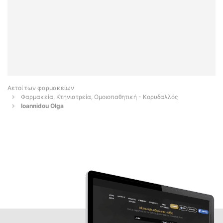
Αετοί των φαρμακείων
Φαρμακεία, Κτηνιατρεία, Ομοιοπαθητική - Κορυδαλλός
Ioannidou Olga