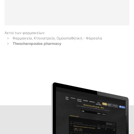
Αετοί των φαρμακείων
Φαρμακεία, Κτηνιατρεία, Ομοιοπαθητική - Φάρσαλα
Theocharopoulos pharmacy