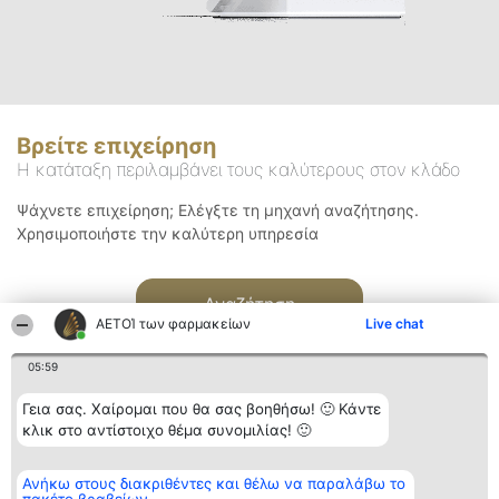
Βρείτε επιχείρηση
Η κατάταξη περιλαμβάνει τους καλύτερους στον κλάδο
Ψάχνετε επιχείρηση; Ελέγξτε τη μηχανή αναζήτησης.
Χρησιμοποιήστε την καλύτερη υπηρεσία
Αναζήτηση
ΑΕΤΟΊ των φαρμακείων
Live chat
05:59
Γεια σας. Χαίρομαι που θα σας βοηθήσω! 🙂 Κάντε
κλικ στο αντίστοιχο θέμα συνομιλίας! 🙂
Διοργανωτής της
Κατάταξη
Επικοινωνία
Ανήκω στους διακριθέντες και θέλω να παραλάβω το
κατάταξης
Διακριθέντες
Επικοινωνία