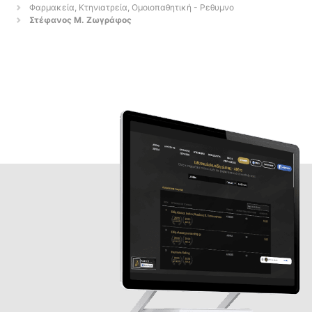
Φαρμακεία, Κτηνιατρεία, Ομοιοπαθητική - Ρεθυμνο
Στέφανος Μ. Ζωγράφος