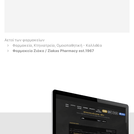
Αετοί των φαρμακείων
Φαρμακεία, Κτηνιατρεία, Ομοιοπαθητική - Καλλιθέα
Φαρμακείο Ζιάκα / Ziakas Pharmacy est.1967