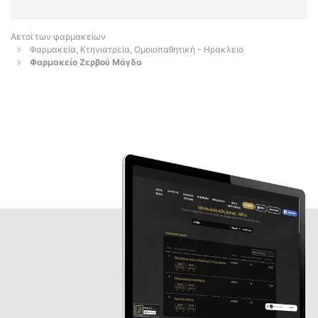
Αετοί των φαρμακείων
Φαρμακεία, Κτηνιατρεία, Ομοιοπαθητική - Ηρακλειο
Φαρμακείο Ζερβού Μάγδα