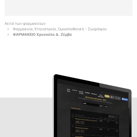
Αετοί των φαρμακείων
Φαρμακεία, Κτηνιατρεία, Ομοιοπαθητική - Ζωγράφου
ΦΑΡΜΑΚΕΙΟ Χρυσούλα Δ. Ζέρβα